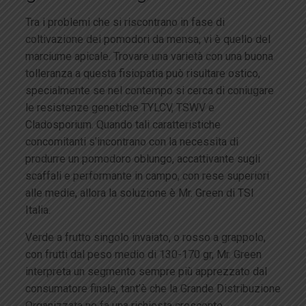
Tra i problemi che si riscontrano in fase di
coltivazione dei pomodori da mensa, vi è quello del
marciume apicale. Trovare una varietà con una buona
tolleranza a questa fisiopatia può risultare ostico,
specialmente se nel contempo si cerca di coniugare
le resistenze genetiche TYLCV, TSWV e
Cladosporium. Quando tali caratteristiche
concomitanti s’incontrano con la necessita di
produrre un pomodoro oblungo, accattivante sugli
scaffali e performante in campo, con rese superiori
alle medie, allora la soluzione è Mr. Green di TSI
Italia.
Verde a frutto singolo invaiato, o rosso a grappolo,
con frutti dal peso medio di 130-170 gr, Mr. Green
interpreta un segmento sempre più apprezzato dal
consumatore finale, tant’è che la Grande Distribuzione
Organizzata ne fa una richiesta crescente.