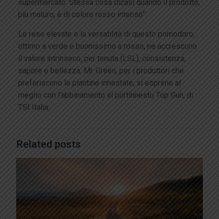
supermercato. Stessa cosa dicasi quando il prodotto,
più maturo, è di colore rosso intenso”.
Le rese elevate e la versatilità di questo pomodoro,
ottimo a verde e buonissimo a rosso, ne accrescono
il valore intrinseco, per tenuta (LSL), consistenza,
sapore e bellezza. Mr. Green, per i produttori che
preferiscono le piantine innestate, si esprime al
meglio con l’abbinamento al portinnesto Top Gun, di
TSI Italia.
Related posts