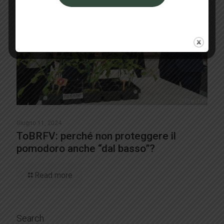
Giugno 11, 2024
ToBRFV: perché non proteggere il
pomodoro anche “dal basso”?
Read more
Search