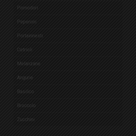
Pomodori
Peperoni
Portainnesti
Cetrioli
Melanzane
Angurie
Basilico
Broccolo
Zucchini