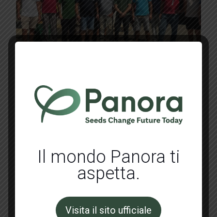
Settembre 3, 2024
Un cetriolo apprezzato sul mercato
nazionale
Il mondo Panora ti
Read more
aspetta.
Visita il sito ufficiale