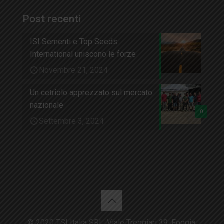
Post recenti
ISI Sementi e Top Seeds
International uniscono le forze
Novembre 21, 2024
Un cetriolo apprezzato sul mercato
nazionale
0
Settembre 3, 2024
© 2020 TSI Italia SRL. Viale Treggiari 39, Foggia,