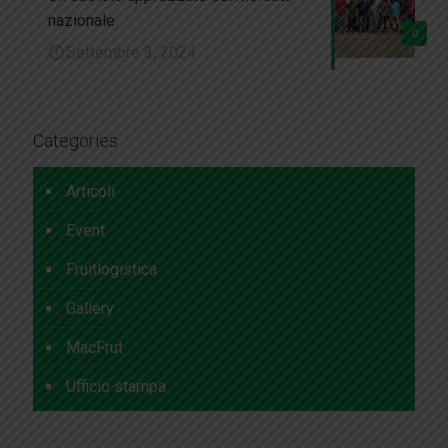
nazionale
0
Settembre 3, 2024
Categories
Articoli
Event
Fruitlogistica
Gallery
MacFrut
Ufficio stampa