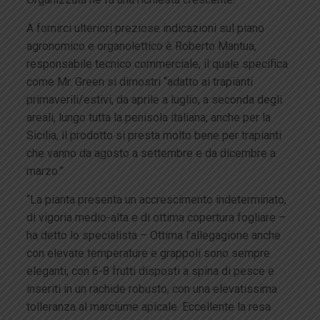
A fornirci ulteriori preziose indicazioni sul piano
agronomico e organolettico è Roberto Mantua,
responsabile tecnico commerciale, il quale specifica
come Mr. Green si dimostri “adatto ai trapianti
primaverili/estivi, da aprile a luglio, a seconda degli
areali, lungo tutta la penisola italiana; anche per la
Sicilia, il prodotto si presta molto bene per trapianti
che vanno da agosto a settembre e da dicembre a
marzo.”
“La pianta presenta un accrescimento indeterminato,
di vigoria medio-alta e di ottima copertura fogliare –
ha detto lo specialista – Ottima l’allegagione anche
con elevate temperature e grappoli sono sempre
eleganti, con 6-8 frutti disposti a spina di pesce e
inseriti in un rachide robusto, con una elevatissima
tolleranza al marciume apicale. Eccellente la resa