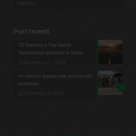
Zucchini
Post recenti
ISI Sementi e Top Seeds
International uniscono le forze
Novembre 21, 2024
Un cetriolo apprezzato sul mercato
nazionale
0
Settembre 3, 2024