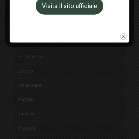
Visita il sito ufficiale
I Prodotti
Pomodori
Peperoni
Portainnesti
Cetrioli
Melanzane
Angurie
Basilico
Broccolo