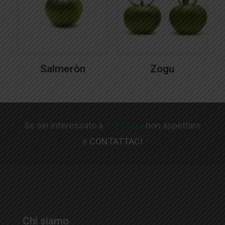
Salmeròn
Zogu
Se sei interessato a
TSI | Italia
non aspettare
e
CONTATTACI
Chi siamo