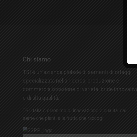
S
Chi siamo
TSI è un'azienda globale di sementi di ortaggi
specializzata nella ricerca, produzione e
commercializzazione di varietà ibride innovativ
e di alta qualità.
TSI Italia è sinonimo di innovazione e qualità, dal
seme che pianti alla frutta che raccogli.