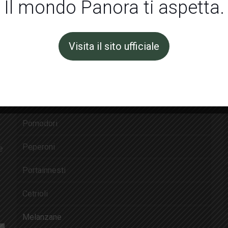
Il mondo Panora ti aspetta.
e sei interessato a
TSI | Italia
non aspettare e
CONTATTA
Visita il sito ufficiale
I Prodotti
Pomodori
Peperoni
e
Portainnesti
Cetrioli
Melanzane