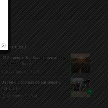
CI
Post recenti
ISI Sementi e Top Seeds International
uniscono le forze
Novembre 21, 2024
Un cetriolo apprezzato sul mercato
nazionale
0
Settembre 3, 2024