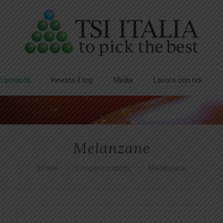
ri prodotti
Innesta il top
Media
Lavora con noi
Melanzane
Home
I nostri prodotti
Melanzane