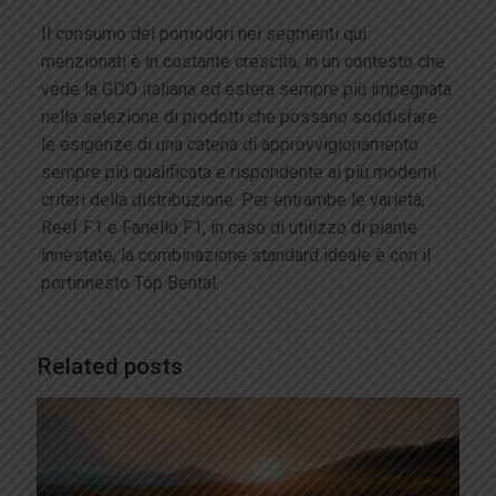
Il consumo dei pomodori nei segmenti qui
menzionati è in costante crescita, in un contesto che
vede la GDO italiana ed estera sempre più impegnata
nella selezione di prodotti che possano soddisfare
le esigenze di una catena di approvvigionamento
sempre più qualificata e rispondente ai più moderni
criteri della distribuzione. Per entrambe le varietà,
Reef F1 e Fanello F1, in caso di utilizzo di piante
innestate, la combinazione standard ideale è con il
portinnesto Top Bental.
Related posts