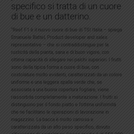
specifico si tratta di un cuore
di bue e un datterino.
“Reef F1 è il nuovo cuore di bue di TSI Italia – spiega
Emanuele Battel, Product developer and sales
representative – che si contraddistingue per la
rusticità della pianta, sana e di buon vigore, con
ottima capacità di allegare nei palchi superiori. I frutti
sono della tipica forma a cuore di bue, con
costolature molto evidenti, caratterizzati da un colore
uniforme e una leggera spalla verde che, se
associata a una buona copertura fogliare, viene
riassorbita completamente a maturazione. I frutti si
distinguono per il fondo piatto e l’ottima uniformità
che ne facilitano le operazioni di lavorazione in
magazzino. La bacca è molto carnosa e
caratterizzata da un alto peso specifico, dovuto