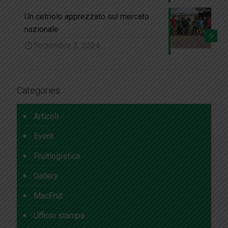
Un cetriolo apprezzato sul mercato
nazionale
0
Settembre 3, 2024
Categories
Articoli
Event
Fruitlogistica
Gallery
MacFrut
Ufficio stampa