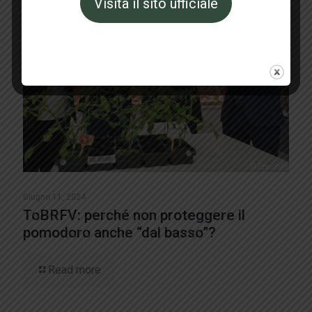
Visita il sito ufficiale
Giugno 11, 2024
ToBRFV: perché non proteggere il
pomodoro anche “dal basso”?
Read more