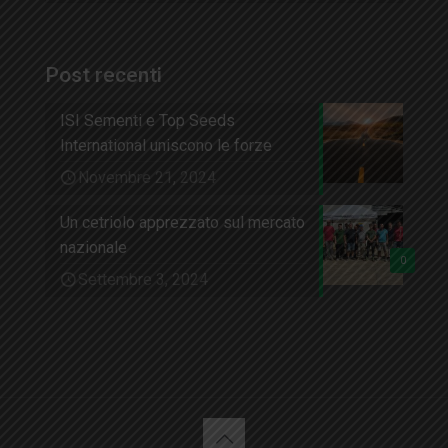
Post recenti
ISI Sementi e Top Seeds
International uniscono le forze
Novembre 21, 2024
Un cetriolo apprezzato sul mercato
nazionale
0
Settembre 3, 2024