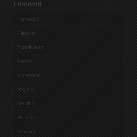
I Prodotti
Pomodori
Peperoni
Portainnesti
Cetrioli
Melanzane
Angurie
Basilico
Broccolo
Zucchini