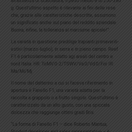
all’assenza di scatolatura; il peso medio è di 250-280
g. Quest’ultimo aspetto è rilevante ai fini delle rese
che, grazie alle caratteristiche descritte, assumono
un significato anche sul piano del reddito aziendale.
Buona, infine, la tolleranza al marciume apicale!”.
La varietà in questione predilige trapianti primaverili-
estivi (marzo-luglio), in serra e in pieno campo. Reef
F1 è particolarmente adatto agi areali del centro e
nord Italia. HR: ToMV:0-2/TSWV/Va:0/Vd:0/For IR:
Ma/Mi/Mj.
Il nome del datterino a cui si faceva riferimento in
apertura è Fanello F1, una varietà adatta per la
raccolta a grappolo o a frutto singolo. Quest’ultimo è
caratterizzato da un alto gusto, con una spiccata
dolcezza che raggiunge ottimi gradi Brix.
“La forma di Fanello F1 – dice Roberto Mantua,
Product developer and sales representative – è