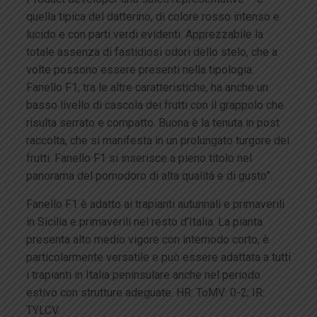
quella tipica del datterino, di colore rosso intenso e
lucido e con parti verdi evidenti. Apprezzabile la
totale assenza di fastidiosi odori dello stelo, che a
volte possono essere presenti nella tipologia.
Fanello F1, tra le altre caratteristiche, ha anche un
basso livello di cascola dei frutti con il grappolo che
risulta serrato e compatto. Buona è la tenuta in post
raccolta, che si manifesta in un prolungato turgore dei
frutti. Fanello F1 si inserisce a pieno titolo nel
panorama del pomodoro di alta qualità e di gusto”.
Fanello F1 è adatto ai trapianti autunnali e primaverili
in Sicilia e primaverili nel resto d’Italia. La pianta
presenta alto medio vigore con internodo corto, è
particolarmente versatile e può essere adattata a tutti
i trapianti in Italia peninsulare anche nel periodo
estivo con strutture adeguate. HR: ToMV: 0-2; IR:
TYLCV.