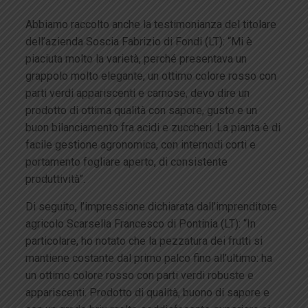
Abbiamo raccolto anche la testimonianza del titolare
dell’azienda Soscia Fabrizio di Fondi (LT): “Mi è
piaciuta molto la varietà, perché presentava un
grappolo molto elegante, un ottimo colore rosso con
parti verdi appariscenti e carnose, devo dire un
prodotto di ottima qualità con sapore, gusto e un
buon bilanciamento fra acidi e zuccheri. La pianta è di
facile gestione agronomica, con internodi corti e
portamento fogliare aperto, di consistente
produttività”.
Di seguito, l’impressione dichiarata dall’imprenditore
agricolo Scarsella Francesco di Pontinia (LT): “In
particolare, ho notato che la pezzatura dei frutti si
mantiene costante dal primo palco fino all’ultimo: ha
un ottimo colore rosso con parti verdi robuste e
appariscenti. Prodotto di qualità, buono di sapore e