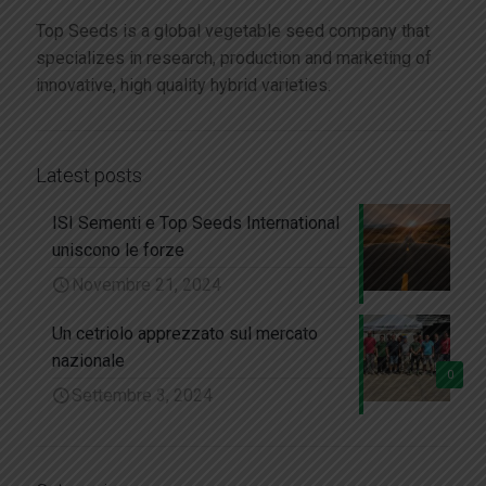
Top Seeds is a global vegetable seed company that
specializes in research, production and marketing of
innovative, high quality hybrid varieties.
Latest posts
ISI Sementi e Top Seeds International
uniscono le forze
Novembre 21, 2024
Un cetriolo apprezzato sul mercato
nazionale
0
Settembre 3, 2024