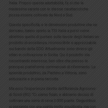
Italia. Proprio questa adattabilità, fa sì che la
medesima varietà con le stesse caratteristiche
possa essere coltivata da Nord a Sud.
Questa specificità, e le dimensioni produttive che ne
derivano, hanno spinto la TSI Italia a porsi come
obiettivo quello di portare sulle tavole degli italiani un
prodotto di eccellenza, riconoscibile e apprezzabile
sui banchi della GDO. Attualmente sono diversi gli
ettari in coltivazione in Sicilia. Qui il prodotto sta
riscontrando interesse, ben oltre che presso le
principali piattaforme commerciali di riferimento. Le
aziende produttrici, da Pachino a Vittoria, sono
entusiaste e in piena raccolta.
Ma ecco l’esperienza diretta dell’Azienda Agricorvo
di Scicli (RG): “Ci siamo fidati, e abbiamo deciso di
coltivare una serra di circa 3.000 piante. Degustibus
si presenta con una pianta molto equilibrata, ma con