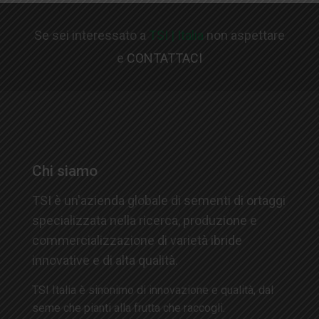
Se sei interessato a
TSI | Italia
non aspettare
e
CONTATTACI
Chi siamo
TSI è un'azienda globale di sementi di ortaggi
specializzata nella ricerca, produzione e
commercializzazione di varietà ibride
innovative e di alta qualità.
TSI Italia è sinonimo di innovazione e qualità, dal
seme che pianti alla frutta che raccogli.