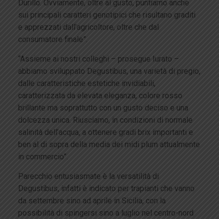
Durillo. Ovviamente, oltre al gusto, puntiamo anche
sui principali caratteri genotipici che risultano graditi
e apprezzati dall’agricoltore, oltre che dal
consumatore finale”.
“Assieme ai nostri colleghi – prosegue Iurato –
abbiamo sviluppato Degustibus, una varietà di pregio,
dalle caratteristiche estetiche invidiabili,
caratterizzata da elevata eleganza, colore rosso
brillante ma soprattutto con un gusto deciso e una
dolcezza unica. Riusciamo, in condizioni di normale
salinità dell’acqua, a ottenere gradi brix importanti e
ben al di sopra della media dei midi plum attualmente
in commercio”.
Parecchio entusiasmate è la versatilità di
Degustibus, infatti è indicato per trapianti che vanno
da settembre sino ad aprile in Sicilia, con la
possibilità di spingersi sino a luglio nel centro-nord