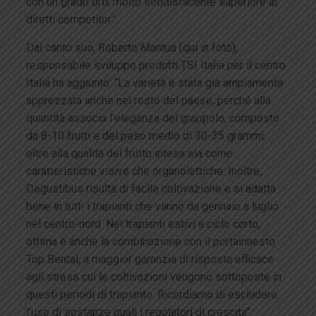
con un grado brix molto soddisfacente superiore ai
diretti competitor”.
Dal canto suo, Roberto Mantua (qui in foto),
responsabile sviluppo prodotti TSI Italia per il centro
Italia ha aggiunto: “La varietà è stata già ampiamente
apprezzata anche nel resto del paese, perché alla
quantità associa l’eleganza del grappolo, composto
da 8-10 frutti e del peso medio di 30-35 grammi,
oltre alla qualità del frutto intesa sia come
caratteristiche visive che organolettiche. Inoltre,
Degustibus risulta di facile coltivazione e si adatta
bene in tutti i trapianti che vanno da gennaio a luglio
nel centro-nord. Nei trapianti estivi a ciclo corto,
ottima è anche la combinazione con il portainnesto
Top Bental, a maggior garanzia di risposta efficace
agli stress cui le coltivazioni vengono sottoposte in
questi periodi di trapianto. Ricordiamo di escludere
l’uso di sostanze quali i regolatori di crescita”.