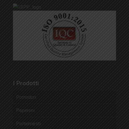
I Prodotti
Pomodori
Peperoni
Portainnesti