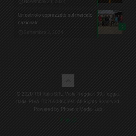
Novembre 21, 2024
Un cetriolo apprezzato sul mercato
nazionale
0
Settembre 3, 2024
© 2020 TSI Italia SRL. Viale Treggiari 39, Foggia,
Italia. P.IVA IT02690860594. All Rights Reserved.
Powered by Phoenix Media-Lab