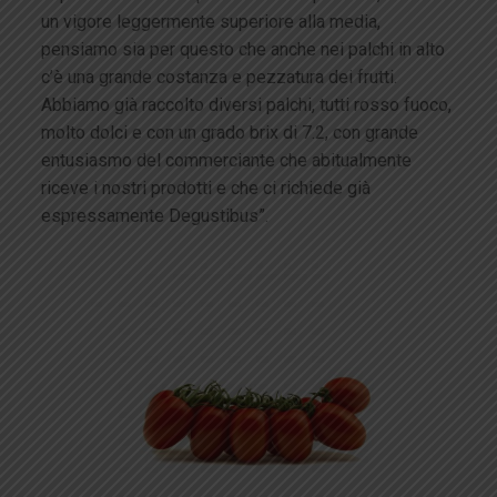
un vigore leggermente superiore alla media,
pensiamo sia per questo che anche nei palchi in alto
c’è una grande costanza e pezzatura dei frutti.
Abbiamo già raccolto diversi palchi, tutti rosso fuoco,
molto dolci e con un grado brix di 7.2, con grande
entusiasmo del commerciante che abitualmente
riceve i nostri prodotti e che ci richiede già
espressamente Degustibus”.