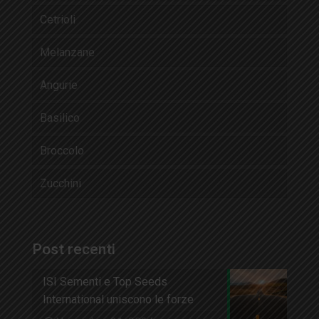
Cetrioli
Melanzane
Angurie
Basilico
Broccolo
Zucchini
Post recenti
ISI Sementi e Top Seeds
International uniscono le forze