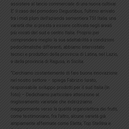
assistere al lancio commerciale di una nuova cultivar.
E’ il caso del pomodoro Degustibus, l’ultimo arrivato
tra i midi plum dell’azienda sementiera TSI Italia: una
varietà che si presta a essere coltivata negli areali
più vocati del sud e centro Italia. Proprio per
comprendere meglio la sua adattabilità a condizioni
pedoclimatiche differenti, abbiamo intervistato
tecnici e produttori della provincia di Latina, nel Lazio,
e della provincia di Ragusa, in Sicilia.
“Cerchiamo costantemente di fare buona innovazione
nel nostro settore – spiega Fabrizio Iurato,
responsabile sviluppo prodotti per il sud Italia (in
foto) – Dedichiamo particolare attenzione al
miglioramento varietale che indirizziamo
maggiormente verso la qualità organolettica dei frutti,
come testimoniano, fra l’altro, alcune varietà già
ampiamente affermate come Eletta, Top Stellina e