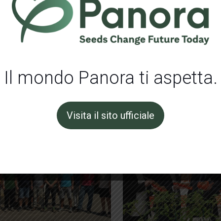
 esigenze dei clienti.
2 e giunta alla terza generazione, coltiva molte eccezionali vari
azionali.
vinti che Nanto e Matsui aggiungano un importante tassello alla
er AgriScience Division at Mitsui & Co. – e rappresentino un ul
un settore caratterizzato da forte dinamismo, abbiamo dunque de
Il mondo Panora ti aspetta.
uare ad aprire nuovi mercati, accelerare le innovazioni, sviluppar
nologica comune”.
Visita il sito ufficiale