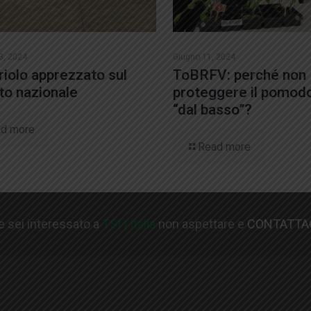
3, 2024
Giugno 11, 2024
riolo apprezzato sul
ToBRFV: perché non
o nazionale
proteggere il pomod
“dal basso”?
d more
Read more
e sei interessato a
TSI | Italia
non aspettare e
CONTATTA