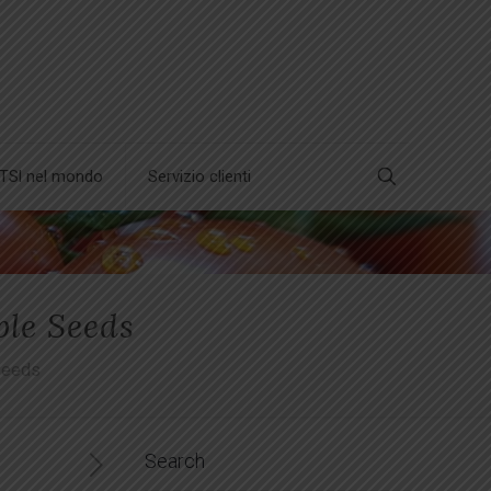
TSl nel mondo
Servizio clienti
ble Seeds
 Seeds
Search