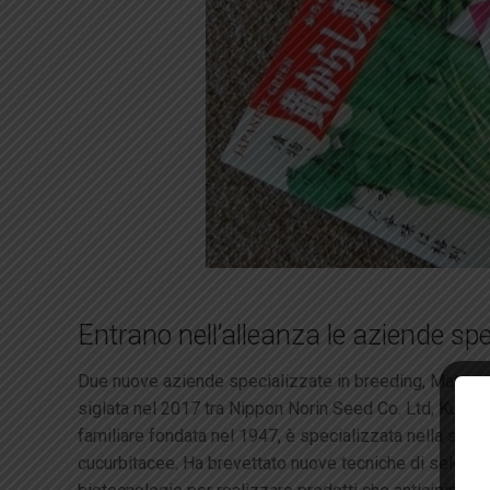
Entrano nell’alleanza le aziende sp
Due nuove aziende specializzate in breeding, Matsui e
siglata nel 2017 tra Nippon Norin Seed Co. Ltd, Kurum
familiare fondata nel 1947, è specializzata nella selez
cucurbitacee. Ha brevettato nuove tecniche di selezio