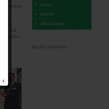
Gallery
età di melone
MacFrut
 Japan
Ufficio stampa
teriore
finito una
e prodotti e
Recent comments