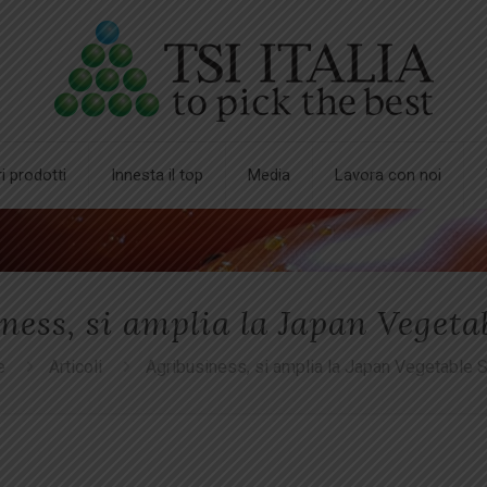
ri prodotti
Innesta il top
Media
Lavora con noi
ness, si amplia la Japan Vegeta
e
Articoli
Agribusiness, si amplia la Japan Vegetable