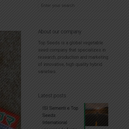
About our company
Top Seeds is a global vegetable
seed company that specializes in
research, production and marketing
of innovative, high quality hybrid
varieties.
Latest posts
ISI Sementi e Top
Seeds
International