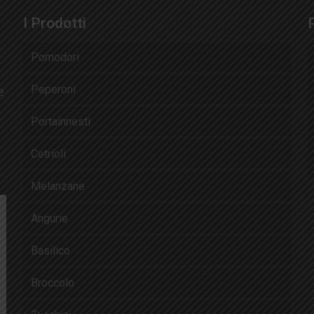
I Prodotti
Pomodori
Peperoni
e
Portainnesti
Cetrioli
Melanzane
Angurie
Basilico
Broccolo