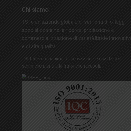
Chi siamo
TSI è un'azienda globale di sementi di ortaggi
specializzata nella ricerca, produzione e
commercializzazione di varietà ibride innovativ
e di alta qualità.
TSI Italia è sinonimo di innovazione e qualità, dal
seme che pianti alla frutta che raccogli.