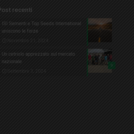
Post recenti
ISI Sementi e Top Seeds International
uniscono le forze
Novembre 21, 2024
Un cetriolo apprezzato sul mercato
nazionale
0
Settembre 3, 2024