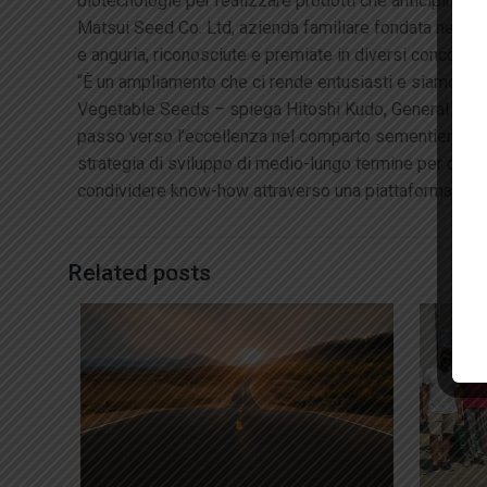
biotecnologie per realizzare prodotti che anticipino le
Matsui Seed Co. Ltd, azienda familiare fondata nel 195
e anguria, riconosciute e premiate in diversi concorsi n
“È un ampliamento che ci rende entusiasti e siamo con
Vegetable Seeds – spiega Hitoshi Kudo, General Manag
passo verso l’eccellenza nel comparto sementiero. È 
strategia di sviluppo di medio-lungo termine per contin
condividere know-how attraverso una piattaforma tec
Related posts