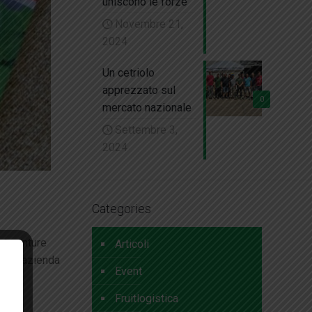
uniscono le forze
Novembre 21,
2024
Un cetriolo
apprezzato sul
0
mercato nazionale
Settembre 3,
2024
Categories
nt venture
Articoli
 Ltd, azienda
Event
er
gie e
Fruitlogistica