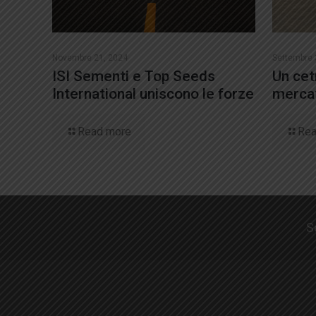
Novembre 21, 2024
Settembre 
ISI Sementi e Top Seeds
Un cet
International uniscono le forze
mercat
Read more
Rea
S