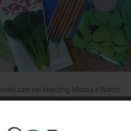
ecializzate nel breeding Matsui e Nanto
 Nanto, entrano a far parte di JVS Japan Vegetable Seeds, la joi
e Vegetable Breeding Co. Ltd e Mitsui & Co. Ltd. Nanto Seed Co.
ione varietale di meloni, angurie, zucche, cipolle e portainnesti p
ne e miglioramento delle sementi ibride e ha sviluppato tecnolo