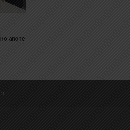
oro anche
CI