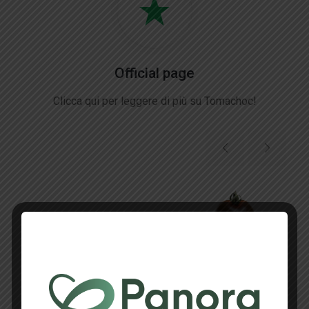
Official page
Clicca qui per leggere di più su Tomachoc!
Shir