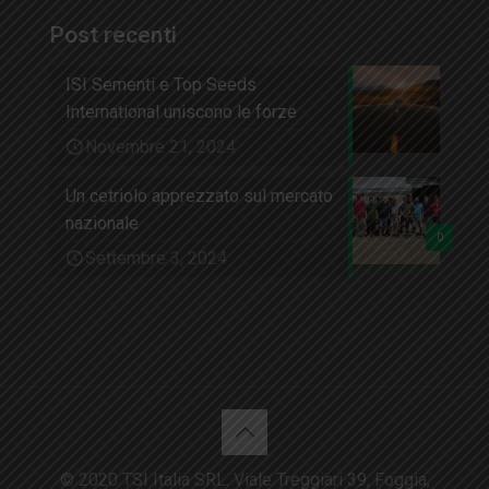
Post recenti
ISI Sementi e Top Seeds
International uniscono le forze
Novembre 21, 2024
Un cetriolo apprezzato sul mercato
nazionale
0
Settembre 3, 2024
© 2020 TSI Italia SRL. Viale Treggiari 39, Foggia,