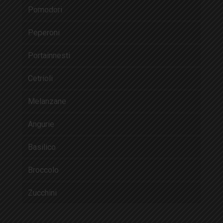
Pomodori
Peperoni
Portainnesti
Cetrioli
Melanzane
Angurie
Basilico
Broccolo
Zucchini