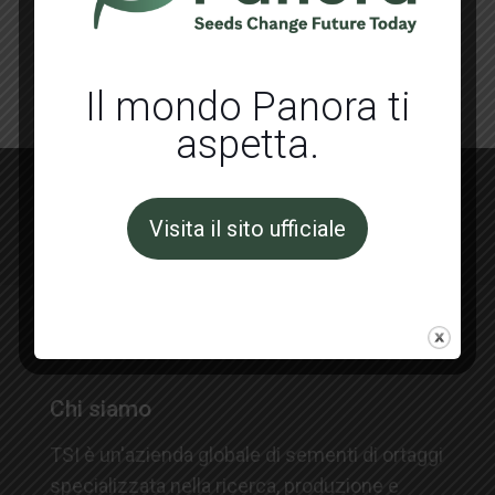
Dolcenera
Il mondo Panora ti
aspetta.
Se sei interessato a
TSI | Italia
non aspettare
Visita il sito ufficiale
e
CONTATTACI
Chi siamo
TSI è un'azienda globale di sementi di ortaggi
specializzata nella ricerca, produzione e