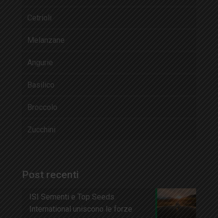
Cetrioli
Melanzane
Angurie
Basilico
Broccolo
Zucchini
Post recenti
ISI Sementi e Top Seeds
International uniscono le forze