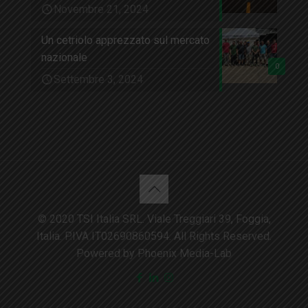
Novembre 21, 2024
Un cetriolo apprezzato sul mercato
nazionale
0
Settembre 3, 2024
© 2020 TSI Italia SRL. Viale Treggiari 39, Foggia,
Italia. P.IVA IT02690860594. All Rights Reserved.
Powered by Phoenix Media-Lab