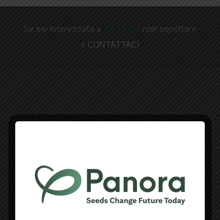
Se sei interessato a
TSI | Italia
non aspettare
e
CONTATTACI
Chi siamo
TSI è un'azienda globale di sementi di ortaggi
specializzata nella ricerca, produzione e
commercializzazione di varietà ibride
innovative e di alta qualità.
TSI Italia è sinonimo di innovazione e qualità, dal
seme che pianti alla frutta che raccogli.