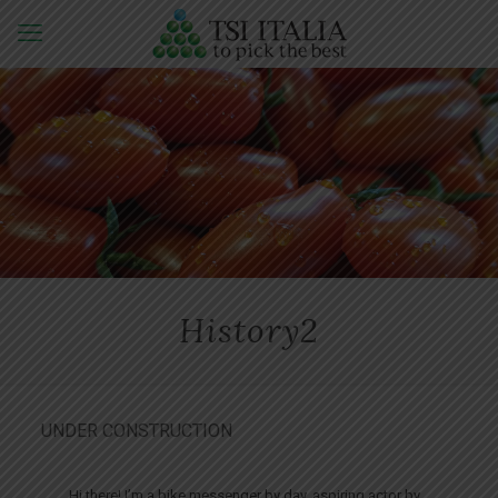
History2
UNDER CONSTRUCTION
Hi there! I’m a bike messenger by day, aspiring actor by