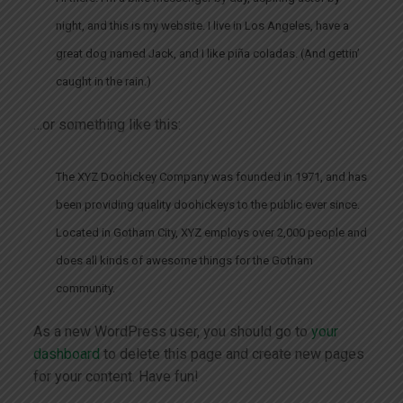
night, and this is my website. I live in Los Angeles, have a
great dog named Jack, and I like piña coladas. (And gettin’
caught in the rain.)
…or something like this:
The XYZ Doohickey Company was founded in 1971, and has
been providing quality doohickeys to the public ever since.
Located in Gotham City, XYZ employs over 2,000 people and
does all kinds of awesome things for the Gotham
community.
As a new WordPress user, you should go to
your
dashboard
to delete this page and create new pages
for your content. Have fun!