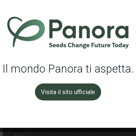
e sei interessato a
TSI | Italia
non aspettare e
CONTATTA
I Prodotti
Il mondo Panora ti aspetta.
Pomodori
Peperoni
e
Visita il sito ufficiale
Portainnesti
Cetrioli
Melanzane