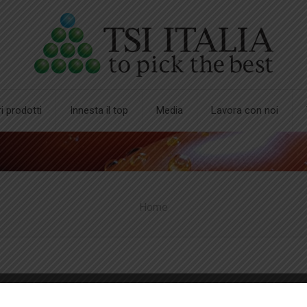
ri prodotti
Innesta il top
Media
Lavora con noi
Home