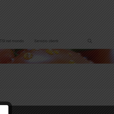
TSl nel mondo
Servizio clienti