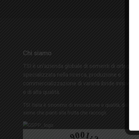
S
Chi siamo
TSI è un'azienda globale di sementi di ortaggi
specializzata nella ricerca, produzione e
commercializzazione di varietà ibride innovativ
e di alta qualità.
TSI Italia è sinonimo di innovazione e qualità, dal
seme che pianti alla frutta che raccogli.