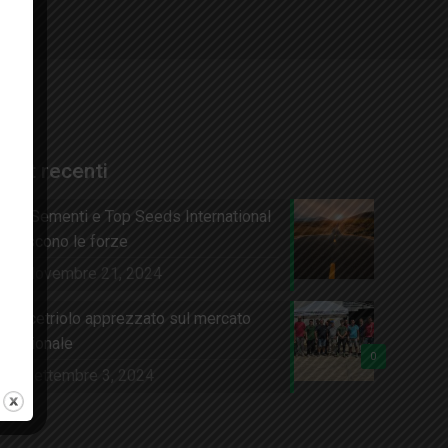
CI
Post recenti
ISI Sementi e Top Seeds International
uniscono le forze
Novembre 21, 2024
Un cetriolo apprezzato sul mercato
nazionale
0
Settembre 3, 2024