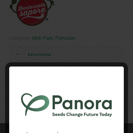
Categorie:
Midi Plum
,
Pomodori
Descrizione
Pizzobello: il midi plum resistente al
Tomato Brown
PIZZOBELLO – leaflet