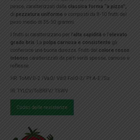
pesce, caratterizzati dalla
classica forma “a pizzo”,
di
pezzatura uniforme
e composti da 8-10 frutti del
peso medio di 35-50 grammi.
I frutti si caratterizzano per l’
alta sapidità
e l’
elevato
grado brix
. La
polpa carnosa e consistente
gli
conferisce una buona durezza. Frutti dal
colore rosso
intenso
caratterizzati da parti verdi spesse, carnose e
reflesse.
HR: ToMV:0-2 /Va:0/ Vd:0 Fol:0-2/ Pf:A-E /Ss
IR: TYLCV/ToBRFV/ TSWV
Codici delle resistenze