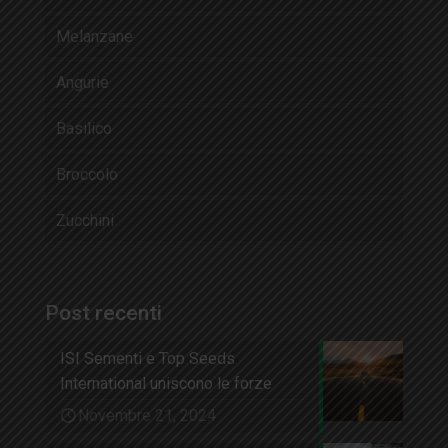
Melanzane
Angurie
Basilico
Broccolo
Zucchini
Post recenti
ISI Sementi e Top Seeds
International uniscono le forze
Novembre 21, 2024